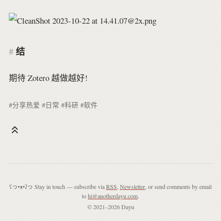
结
期待 Zotero 越做越好!
#分享热爱
#日常
#科研
#软件
ʕっ•ᴥ•ʔっ Stay in touch — subscribe via
RSS
,
Newsletter
, or send comments by email
to
hi@anotherdayu.com
.
© 2021–2026 Dayu