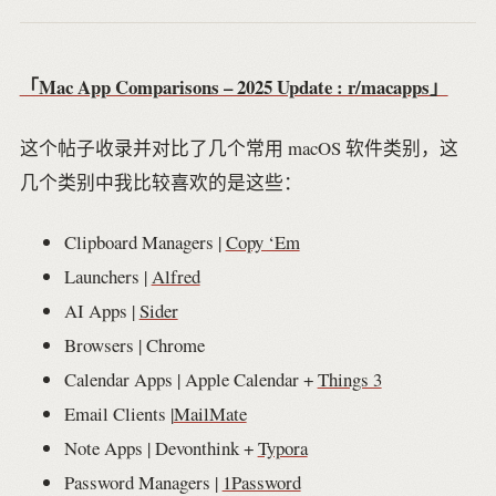
「Mac App Comparisons – 2025 Update : r/macapps」
这个帖子收录并对比了几个常用 macOS 软件类别，这
几个类别中我比较喜欢的是这些：
Clipboard Managers |
Copy ‘Em
Launchers |
Alfred
AI Apps |
Sider
Browsers | Chrome
Calendar Apps | Apple Calendar +
Things 3
Email Clients |
MailMate
Note Apps | Devonthink +
Typora
Password Managers |
1Password