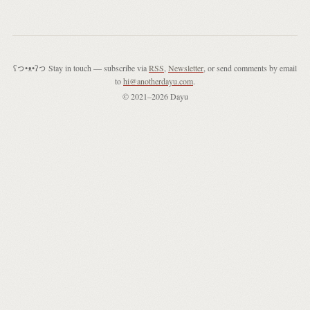
ʕっ•ᴥ•ʔっ Stay in touch — subscribe via
RSS
,
Newsletter
, or send comments by email
to
hi@anotherdayu.com
.
© 2021–2026 Dayu