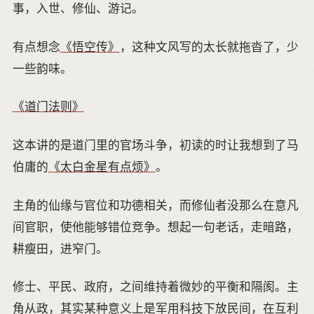
事，入世、修仙、游记。
有点想念
《悟空传》
，这种文风写的太长就拖沓了，少
一些韵味。
《道门法则》
这本讲的是道门里的官场斗争，初读的时让我想到了马
伯庸的
《太白金星有点烦》
。
主角的仙缘与官位和功德相关，而修仙者没那么在意凡
间官职，使他能够错位竞争。想起一句老话，走暗路，
耕瘦田，进窄门。
修士、平民、政府，之间维持着微妙的平衡和隔阂。主
角从政，其实某种意义上是军用科技下放民间，在互利