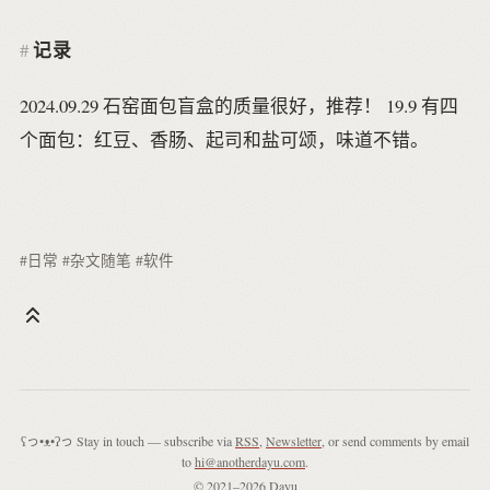
记录
2024.09.29 石窑面包盲盒的质量很好，推荐！ 19.9 有四
个面包：红豆、香肠、起司和盐可颂，味道不错。
#日常
#杂文随笔
#软件
ʕっ•ᴥ•ʔっ Stay in touch — subscribe via
RSS
,
Newsletter
, or send comments by email
to
hi@anotherdayu.com
.
© 2021–2026 Dayu