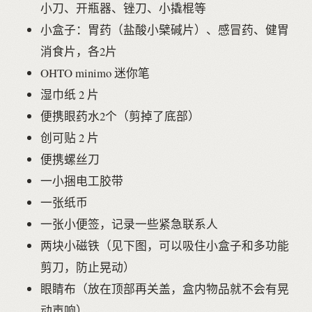
小刀、开瓶器、锉刀、小撬棍等
小盒子：胃药（盐酸小檗碱片）、感冒药、健胃
消食片，各2片
OHTO minimo 迷你笔
湿巾纸 2 片
便携眼药水2个（剪掉了底部）
创可贴 2 片
便携螺丝刀
一小捆电工胶带
一张纸币
一张小便签，记录一些紧急联系人
两块小磁铁（见下图，可以吸住小盒子和多功能
剪刀，防止晃动）
眼睛布（放在顶部再关盖，盒内物品就不会有晃
动声响）