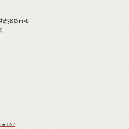
接触过虚拟货币和
解。
ter-h5?