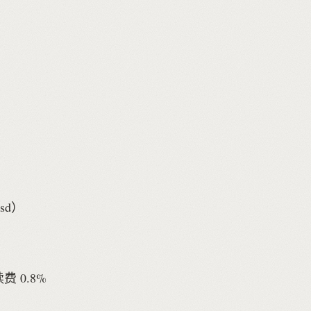
sd）
 0.8%