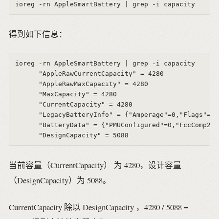
得到如下信息：
ioreg -rn AppleSmartBattery | grep -i capacity

      "AppleRawCurrentCapacity" = 4280

      "AppleRawMaxCapacity" = 4280

      "MaxCapacity" = 4280

      "CurrentCapacity" = 4280

      "LegacyBatteryInfo" = {"Amperage"=0,"Flags"=5,
      "BatteryData" = {"PMUConfigured"=0,"FccComp2"=
当前容量（CurrentCapacity） 为 4280，设计容量
（DesignCapacity）为 5088。
CurrentCapacity 除以 DesignCapacity ，4280 / 5088 =